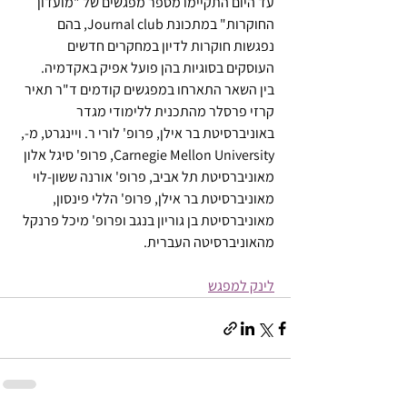
עד היום התקיימו מספר מפגשים של "מועדון 
החוקרות" במתכונת Journal club, בהם 
נפגשות חוקרות לדיון במחקרים חדשים 
העוסקים בסוגיות בהן פועל אפיק באקדמיה.
בין השאר התארחו במפגשים קודמים ד"ר תאיר 
קרזי פרסלר מהתכנית ללימודי מגדר 
באוניברסיטת בר אילן, פרופ' לורי ר. ויינגרט, מ-, 
Carnegie Mellon University, פרופ' סיגל אלון 
מאוניברסיטת תל אביב, פרופ' אורנה ששון-לוי 
מאוניברסיטת בר אילן, פרופ' הללי פינסון, 
מאוניברסיטת בן גוריון בנגב ופרופ' מיכל פרנקל 
מהאוניברסיטה העברית.
לינק למפגש