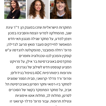
החוקרות הישראליות שזכו במענק הן: ד"ר עינת 
שגב, מהמחלקה למדעי הצמח והסביבה במכון 
ויצמן למדע, על מחקר שגילה מנגנון תאי חדש 
המאפשר לחיידקים מעבר מואץ מרעב לגדילה; 
פרופ' רחלה פופובצר, מהפקולטה להנדסה ע"ש 
קופקין והמכון לננו-טכנולוגיה וחומרים 
מתקדמים באוניברסיטת בר אילן, על פרויקט 
המציע קונספט חדש לשילוב של נוגדנים 
ותרופות כימותרפיות ADC בטיפול בגידולים; 
ופרופ' ורד פדלר-קרוואני, מבית הספר שמוניס 
למחקר ביו-רפואי וחקר הסרטן באוניברסיטת תל 
אביב, על מחקר המתמקד בקשר של הסוכרים 
לסרטן, מחלות לב, מחלות אוטו-אימוניות 
ונטילת תרופות. עבור פרופ' פדלר-קרוואני זו 