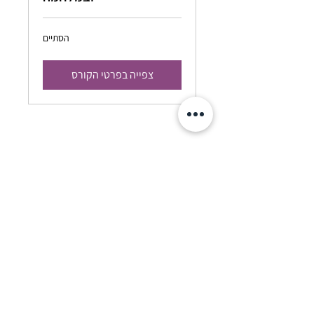
הסתיים
צפייה בפרטי הקורס
Contact@afikinacademia.org
כתובת העמותה למשלוח דואר: הגומא
19, רחובות מיקוד:
7610001
תקנון העמותה
מדיניות פרטיות
תקנון האתר
הצהרת נגישות
© 2021 by Afik.