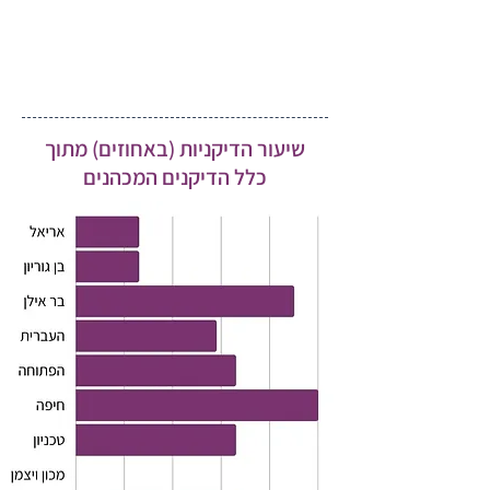
נכון לשנת הלימודים תשפ"ב כיהנו 2 נשים
בלבד בתפקידים אלו (מנכ"לית ונשיאה
באוניברסיטה הפתוחה)
שיעור הדיקניות (באחוזים) מתוך
כלל הדיקנים המכהנים