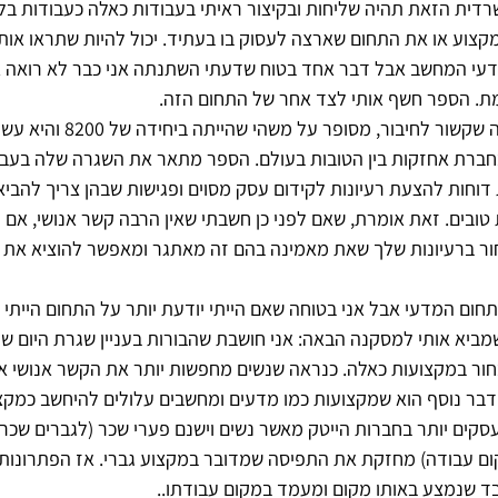
ית הזאת תהיה שליחות ובקיצור ראיתי בעבודות כאלה כעבודות בלי 
קצוע או את התחום שארצה לעסוק בו בעתיד. יכול להיות שתראו אותי 
מדעי המחשב אבל דבר אחד בטוח שדעתי השתנתה אני כבר לא רואה 
 הספר חשף אותי לצד אחר של התחום הזה. 
אספר על חלק מהספר, זה שקשור לחיבור
ברת אחזקות בין הטובות בעולם. הספר מתאר את השגרה שלה בעבו
דוחות להצעת רעיונות לקידום עסק מסוים ופגישות שבהן צריך להביא ר
טובים. זאת אומרת, שאם לפני כן חשבתי שאין הרבה קשר אנושי, אם חש
ור ברעיונות שלך שאת מאמינה בהם זה מאתגר ומאפשר להוציא את ה
חום המדעי אבל אני בטוחה שאם הייתי יודעת יותר על התחום הייתי
מביא אותי למסקנה הבאה: אני חושבת שהבורות בעניין שגרת היום של
חור במקצועות כאלה. כנראה שנשים מחפשות יותר את הקשר אנושי א
 דבר נוסף הוא שמקצועות כמו מדעים ומחשבים עלולים להיחשב כמקצו
קים יותר בחברות הייטק מאשר נשים וישנם פערי שכר (לגברים שכר ג
ם עבודה) מחזקת את התפיסה שמדובר במקצוע גברי. אז הפתרונות 