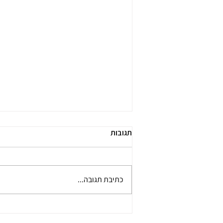
תגובות
כתיבת תגובה...
פרופ׳ רחל ארהרד בשיחה מעוררת
השראה עם משתתפות ומשתתפי