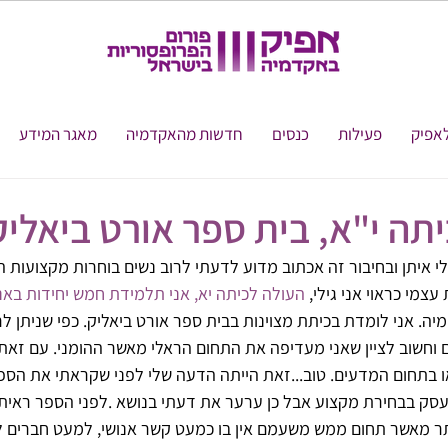
אפיק
פעילות
כנסים
חדשות מהאקדמיה
מאגר המידע
כיתה י"א, בית ספר אורט ביאליק
לי איתן ובחיבור זה אכתוב מדוע לדעתי לרוב נשים בוחרות מקצועות הו
צמי כראוי אני גילי, 
העולה לכיתה יא, אני תלמידת חמש יחידות באנג
ימיה. אני לומדת בכיתת מצוינות בבית ספר אורט ביאליק. כפי שניתן ל
וחשוב לציין שאני מעדיפה את התחום הראלי מאשר ההומני. עם זאת,
בתחום המדעים. טוב...זאת הייתה הדעה שלי לפני שקראתי את הספ
סק בבחירת מקצוע אבל כן ערער את דעתי בנושא .לפני הספר ראיתי
 מאשר תחום ממש משעמם אין בו כמעט קשר אנושי, למעט חברים לע