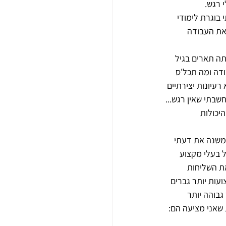
רגש. 
בוגרת לימודי 
את העבודה 
, מסופר על משהי שהייתה ביחידה של 8200 והיא עשתה תארים בגיל 
דה ומה תכל'ס 
עיונות יצירתיים 
בתי שאין רגש... 
יכולות 
 משנה את דעתי 
 בעלי מקצוע 
ת השליחות 
עות יותר גברים 
בוהה יותר 
שאני מציעה הם: 