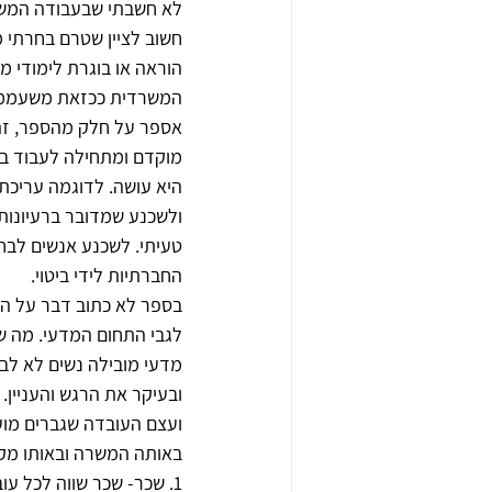
לא חשבתי שבעבודה המשרד
חשוב לציין שטרם בחרתי מ
הוראה או בוגרת לימודי 
המשרדית ככזאת משעממת.
מוקדם ומתחילה לעבוד בח
היא עושה. לדוגמה עריכת 
ולשכנע שמדובר ברעיונות 
טעיתי. לשכנע אנשים לבח
החברתיות לידי ביטוי. 
בספר לא כתוב דבר על הת
לגבי התחום המדעי. מה ש
מדעי מובילה נשים לא לב
ובעיקר את הרגש והעניין.
ועצם העובדה שגברים מועס
באותה המשרה ובאותו מקו
1. שכר- שכר שווה לכל עובד שנמצע באותו מקום ומעמד במקום עבודתו..