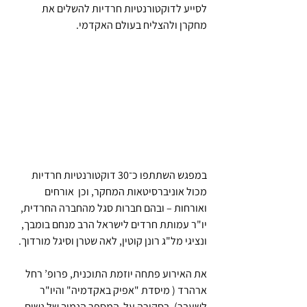
לסייע לדוקטורנטיות חרדיות להשלים את 
מחקרן ולהצליח בעולם האקדמי.
במפגש השתתפו כ־30 דוקטורנטיות חרדיות 
מכול אוניברסיטאות המחקר, וכן  אורחים 
ואורחות – ובהם חברות סגל מהחברה החרדית, 
יו"ר עמותת חרדים לישראל הרב מנחם בומבך, 
ונציגי מל"ג רונן קוטין, לאה שטרן וסיגל מורדוך.
את האירוע פתחה יוזמת התוכנית, פרופ’ רחל 
ארהרד ( מיסדת "אפיק באקדמיה" והיו"ר 
לשעבר), בסקירה על  המספר הנמוך של נשים 