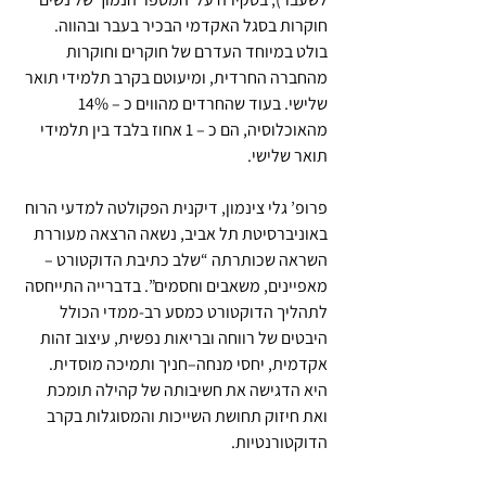
חוקרות בסגל האקדמי הבכיר בעבר ובהווה. 
בולט במיוחד העדרם של חוקרים וחוקרות 
מהחברה החרדית, ומיעוטם בקרב תלמידי תואר 
שלישי. בעוד שהחרדים מהווים כ – 14% 
מהאוכלוסיה, הם כ – 1 אחוז בלבד בין תלמידי 
תואר שלישי.   
פרופ’ גלי צינמון, דיקנית הפקולטה למדעי הרוח 
באוניברסיטת תל אביב, נשאה הרצאה מעוררת 
השראה שכותרתה “שלב כתיבת הדוקטורט – 
מאפיינים, משאבים וחסמים”. בדברייה התייחסה 
לתהליך הדוקטורט כמסע רב-ממדי הכולל 
היבטים של רווחה ובריאות נפשית, עיצוב זהות 
אקדמית, יחסי מנחה–חניך ותמיכה מוסדית. 
היא הדגישה את חשיבותה של קהילה תומכת 
ואת חיזוק תחושת השייכות והמסוגלות בקרב 
הדוקטורנטיות.